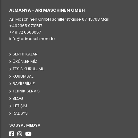
ALMANYA - ARI MASCHINEN GMBH
Ari Maschinen GmbH Schillerstrasse 67 45768 Marl
+492365 9731517
+49172 6660057
info@arimaschinen.de
SERTIFIKALAR
ÜRÜNLERIMIZ
TESIS KURULUMU
KURUMSAL
BAYILERIMIZ
TEKNIK SERVIS
BLOG
İLETIŞIM
RADSYS
SOSYAL MEDYA