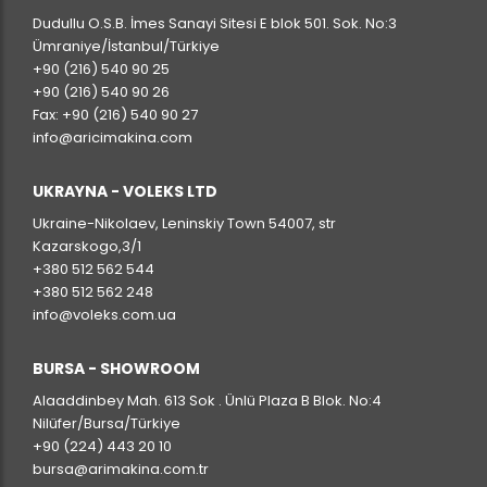
Dudullu O.S.B. İmes Sanayi Sitesi E blok 501. Sok. No:3
Ümraniye/İstanbul/Türkiye
+90 (216) 540 90 25
+90 (216) 540 90 26
Fax: +90 (216) 540 90 27
info@aricimakina.com
UKRAYNA - VOLEKS LTD
Ukraine-Nikolaev, Leninskiy Town 54007, str
Kazarskogo,3/1
+380 512 562 544
+380 512 562 248
info@voleks.com.ua
BURSA - SHOWROOM
Alaaddinbey Mah. 613 Sok . Ünlü Plaza B Blok. No:4
Nilüfer/Bursa/Türkiye
+90 (224) 443 20 10
bursa@arimakina.com.tr