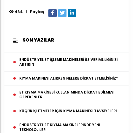
434
|
Paylaş
SON YAZILAR
ENDÜSTRIYEL ET İŞLEME MAKINELERI ILE VERIMLILIĞINIZI
ARTIRIN
KIYMA MAKINESI ALIRKEN NELERE DIKKAT ETMELISINIZ?
ET KIYMA MAKINESI KULLANIMINDA DIKKAT EDILMESI
GEREKENLER
KÜÇÜK İŞLETMELER İÇIN KIYMA MAKINESI TAVSIYELERI
ENDÜSTRIYEL ET KIYMA MAKINELERINDE YENI
TEKNOLOJILER